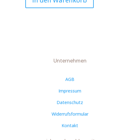
In den Warenkorb
Art.Nr.:10277
Menge
Unternehmen
AGB
Impressum
Datenschutz
Widerrufsformular
Kontakt