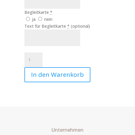
Begleitkarte
*
ja
nein
Text für Begleitkarte
*
(optional)
Trauerkerze
Lebensbaum
Art.Nr.:10188
In den Warenkorb
Menge
Unternehmen