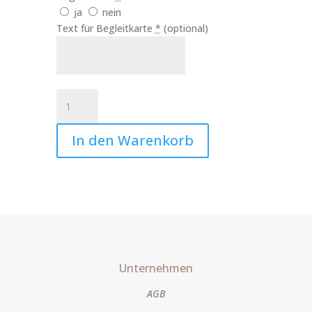
ja
nein
Text für Begleitkarte
*
(optional)
Trauerkerze
Kerze
Anteilnahme
In den Warenkorb
Art.Nr.:10577
Menge
Unternehmen
AGB