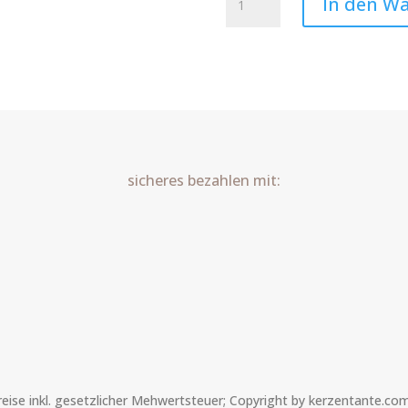
In den W
Gedanken
Art.Nr.:10171
Menge
sicheres bezahlen mit:
Preise inkl. gesetzlicher Mehwertsteuer; Copyright by kerzentante.co