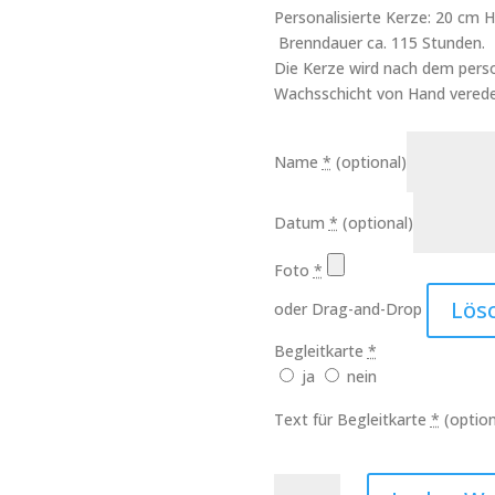
Personalisierte Kerze: 20 cm
Brenndauer ca. 115 Stunden.
Die Kerze wird nach dem perso
Wachsschicht von Hand verede
Name
*
(optional)
Datum
*
(optional)
Foto
*
Lös
oder Drag-and-Drop
Begleitkarte
*
ja
nein
Text für Begleitkarte
*
(option
Trauerkerze