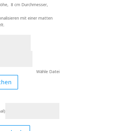
 Höhe, 8 cm Durchmesser,
nalisieren mit einer matten
lt.
Wähle Datei
chen
al)