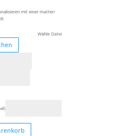
nalisieren mit einer matten
lt.
Wähle Datei
chen
al)
arenkorb