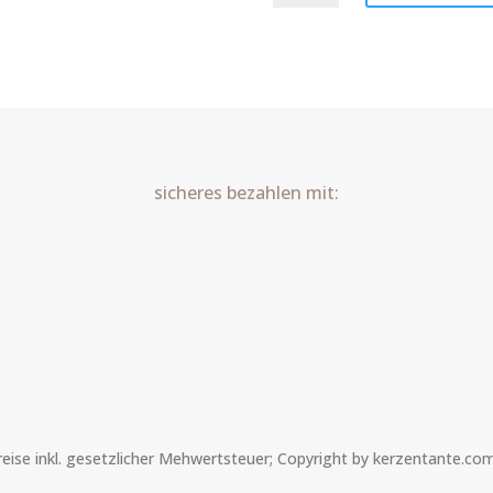
Tier
Foto
Art.Nr.:10534
Menge
sicheres bezahlen mit:
Preise inkl. gesetzlicher Mehwertsteuer; Copyright by kerzentante.co