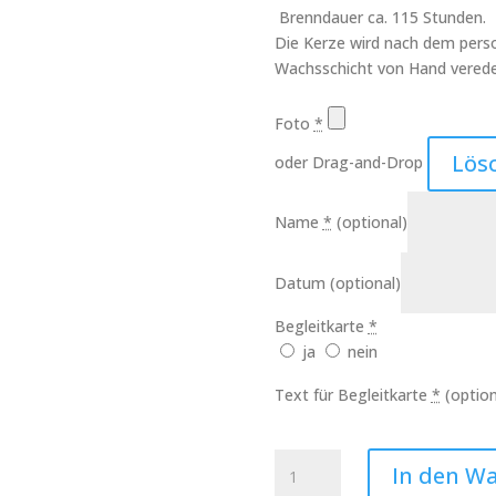
Brenndauer ca. 115 Stunden.
Die Kerze wird nach dem perso
Wachsschicht von Hand verede
Foto
*
Lös
oder Drag-and-Drop
Name
*
(optional)
Datum
(optional)
Begleitkarte
*
ja
nein
Text für Begleitkarte
*
(option
Trauer
In den W
Kerze