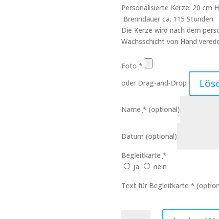
Personalisierte Kerze: 20 cm
Brenndauer ca. 115 Stunden.
Die Kerze wird nach dem perso
Wachsschicht von Hand verede
Foto
*
Lös
oder Drag-and-Drop
Name
*
(optional)
Datum
(optional)
Begleitkarte
*
ja
nein
Text für Begleitkarte
*
(option
Trauer