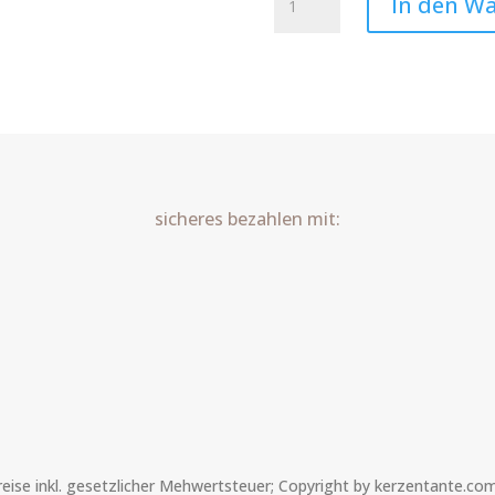
In den W
Kerze
Tier
Champ
Art.Nr.:10542
Menge
sicheres bezahlen mit:
Preise inkl. gesetzlicher Mehwertsteuer; Copyright by kerzentante.co