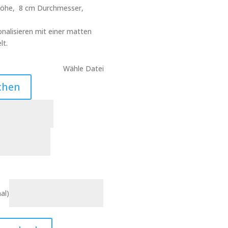
 Höhe, 8 cm Durchmesser,
nalisieren mit einer matten
lt.
Wähle Datei
chen
al)