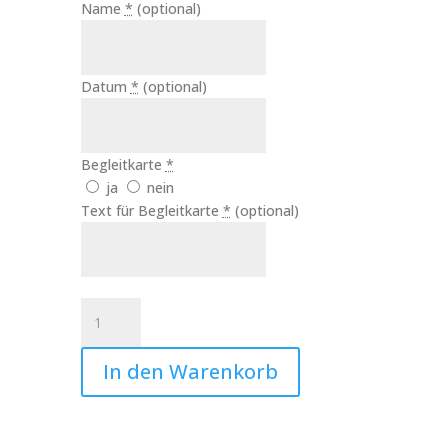
Name
*
(optional)
Datum
*
(optional)
Begleitkarte
*
ja
nein
Text für Begleitkarte
*
(optional)
Tier
Andenken
Regenbogenbrücke
In den Warenkorb
Art.Nr.:10576
Menge