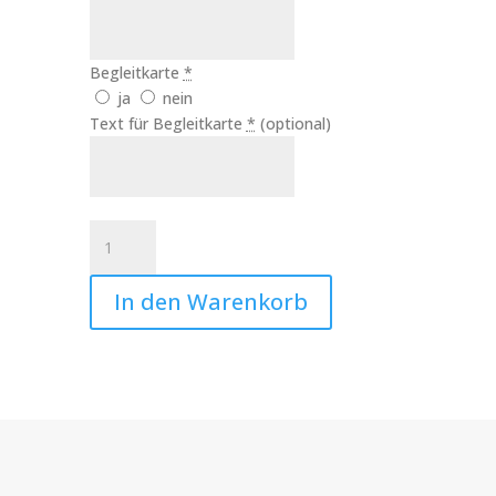
Begleitkarte
*
ja
nein
Text für Begleitkarte
*
(optional)
Taufkerze
Teddy
Art.Nr.:10452
In den Warenkorb
Menge