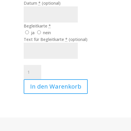
Datum
*
(optional)
Begleitkarte
*
ja
nein
Text für Begleitkarte
*
(optional)
Taufkerze
Mädchen
Herz
In den Warenkorb
Art.Nr.:10214
Menge