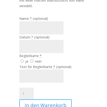
mit einer matten Wachsschicht von Hand
veredelt.
Name
*
(optional)
Datum
*
(optional)
Begleitkarte
*
ja
nein
Text für Begleitkarte
*
(optional)
Taufkerze
Mädchen
Elefant
In den Warenkorb
Art.Nr.:10404