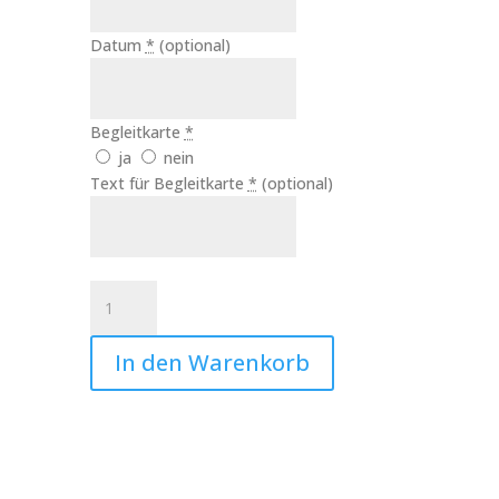
Datum
*
(optional)
Begleitkarte
*
ja
nein
Text für Begleitkarte
*
(optional)
Taufkerze
Lebensbaum
Noah
In den Warenkorb
Art.Nr.:10512
Menge