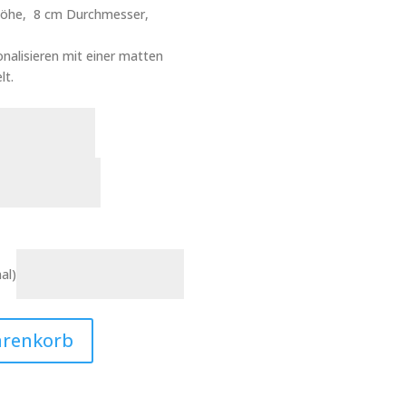
 Höhe, 8 cm Durchmesser,
nalisieren mit einer matten
lt.
al)
arenkorb