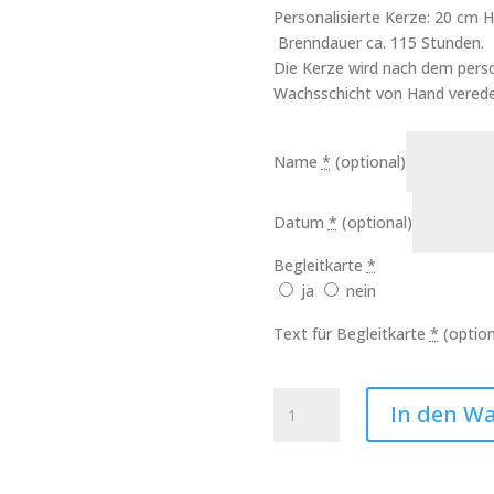
Personalisierte Kerze: 20 cm
Brenndauer ca. 115 Stunden.
Die Kerze wird nach dem perso
Wachsschicht von Hand verede
Name
*
(optional)
Datum
*
(optional)
Begleitkarte
*
ja
nein
Text für Begleitkarte
*
(option
Kerze
In den W
Sternenkind
Teddy
Mädchen