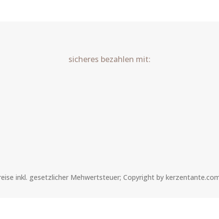
Art.Nr.:10295
Menge
sicheres bezahlen mit:
Preise inkl. gesetzlicher Mehwertsteuer; Copyright by kerzentante.co