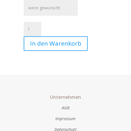
Kerze
Sternenkind
Oliver
In den Warenkorb
Art.Nr.:10424
Menge
Unternehmen
AGB
Impressum
Datenschutz