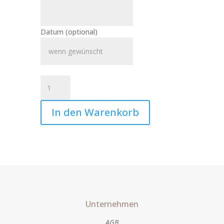
Datum
(optional)
Kerze
Sternenkind
Leonie
In den Warenkorb
Art.Nr.:10420
Menge
Unternehmen
AGB