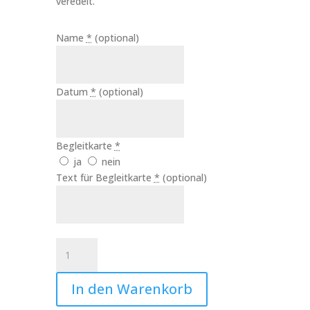
veredelt.
Name
*
(optional)
Datum
*
(optional)
Begleitkarte
*
ja
nein
Text für Begleitkarte
*
(optional)
Kerze
Sternenkind
Engelchen
In den Warenkorb
rosa
Art.Nr.:10327