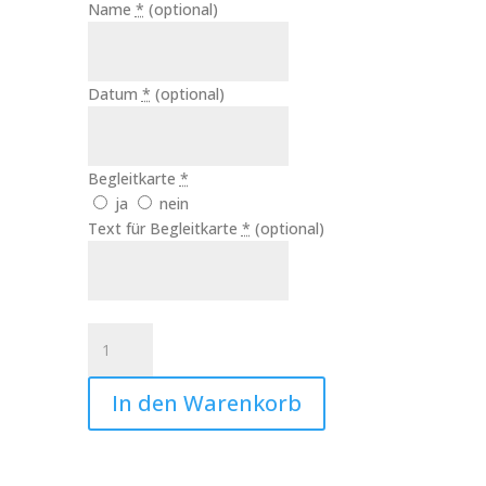
Name
*
(optional)
Datum
*
(optional)
Begleitkarte
*
ja
nein
Text für Begleitkarte
*
(optional)
Kerze
Sternenkind
Elefant
In den Warenkorb
Mädchen
Art.Nr.:10298
Menge