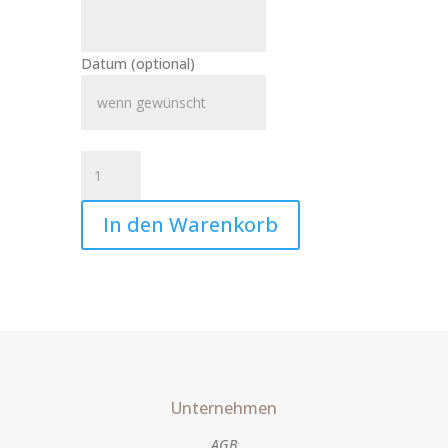
Datum
(optional)
Kerze
Sternenkind
Bär
In den Warenkorb
auf
Wolke
Art.Nr.:10419
Menge
Unternehmen
AGB