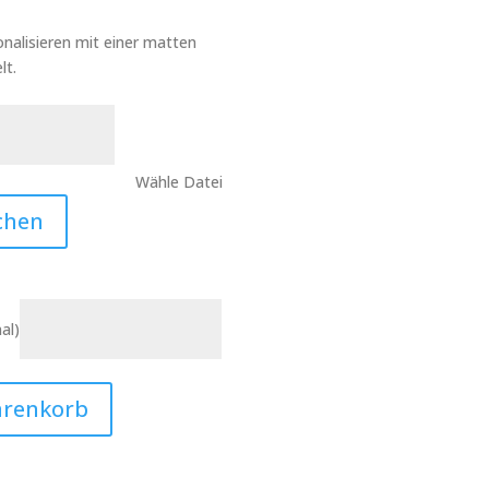
nalisieren mit einer matten
lt.
Wähle Datei
chen
al)
arenkorb