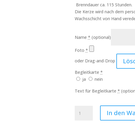
Brenndauer ca. 115 Stunden.
Die Kerze wird nach dem perso
Wachsschicht von Hand verede
Name
*
(optional)
Foto
*
Lös
oder Drag-and-Drop
Begleitkarte
*
ja
nein
Text für Begleitkarte
*
(option
Kerze
In den W
Meine
Tochter
Art.Nr.:10275