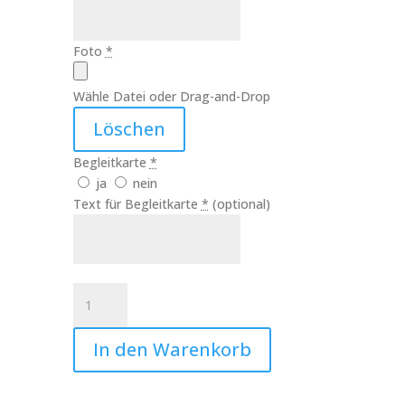
Foto
*
Wähle Datei oder Drag-and-Drop
Löschen
Begleitkarte
*
ja
nein
Text für Begleitkarte
*
(optional)
Kerze
Mein
Sohn
In den Warenkorb
Art.Nr.:10274
Menge