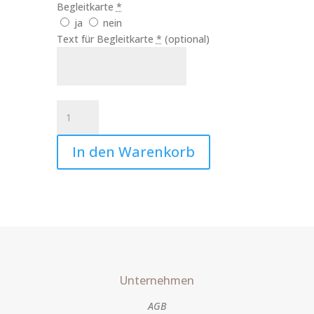
Begleitkarte
*
ja
nein
Text für Begleitkarte
*
(optional)
Kerze
Mama
Danke
In den Warenkorb
Art.Nr.:10018
Menge
Unternehmen
AGB