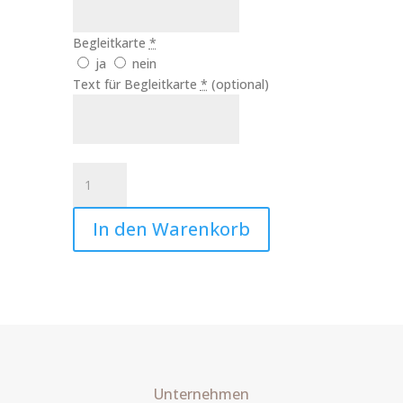
Begleitkarte
*
ja
nein
Text für Begleitkarte
*
(optional)
Kerze
Lieblingsmensch
Regenbogen
In den Warenkorb
Art.Nr.:10349
Menge
Unternehmen