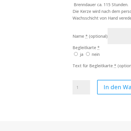
Brenndauer ca. 115 Stunden.
Die Kerze wird nach dem perso
Wachsschicht von Hand verede
Name
*
(optional)
Begleitkarte
*
ja
nein
Text für Begleitkarte
*
(option
Kerze
In den W
Lebensblume
Art.Nr.:10242
Menge