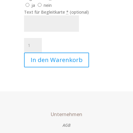
ja
nein
Text für Begleitkarte
*
(optional)
Kerze
Erzengel
Raphael
In den Warenkorb
Art.Nr.:10234
Menge
Unternehmen
AGB