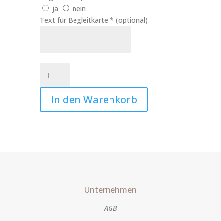
ja
nein
Text für Begleitkarte
*
(optional)
Kerze
Erzengel
Michael
In den Warenkorb
Art.Nr.:10235
Menge
Unternehmen
AGB