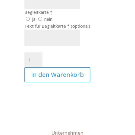
Begleitkarte
*
ja
nein
Text für Begleitkarte
*
(optional)
Kerze
Danke
Lehrerin
In den Warenkorb
Art.Nr.:10196
Menge
Unternehmen