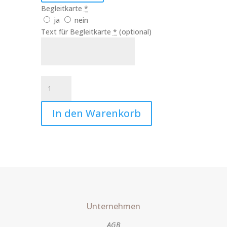
Begleitkarte
*
ja
nein
Text für Begleitkarte
*
(optional)
Kerze
beste
Freundin
In den Warenkorb
Art.Nr.:10077
Menge
Unternehmen
AGB