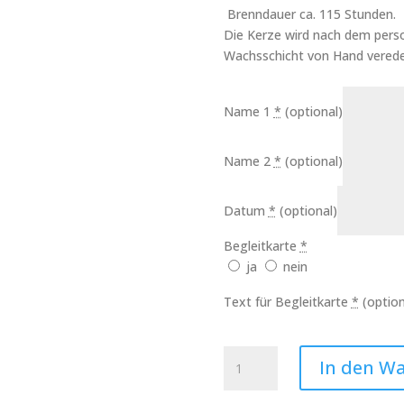
Brenndauer ca. 115 Stunden.
Die Kerze wird nach dem perso
Wachsschicht von Hand verede
Name 1
*
(optional)
Name 2
*
(optional)
Datum
*
(optional)
Begleitkarte
*
ja
nein
Text für Begleitkarte
*
(option
Hochzeitskerze
In den W
Zwei
Herzen