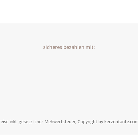
Art.Nr.:10131
Menge
sicheres bezahlen mit:
Preise inkl. gesetzlicher Mehwertsteuer; Copyright by kerzentante.co