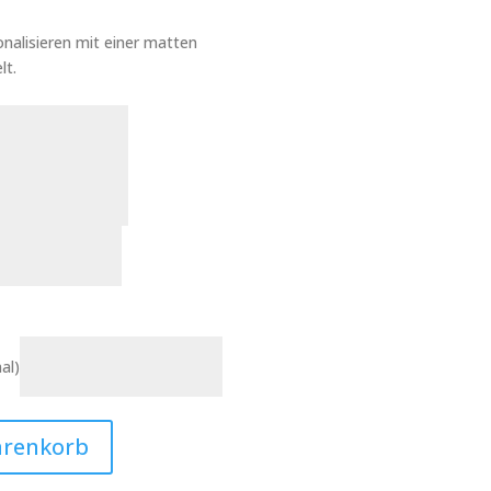
nalisieren mit einer matten
lt.
al)
arenkorb