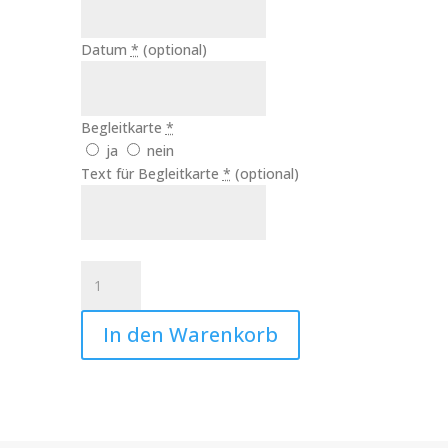
Datum
*
(optional)
Begleitkarte
*
ja
nein
Text für Begleitkarte
*
(optional)
Hochzeitskerze
unser
Tag
In den Warenkorb
Art.Nr.:10114
Menge