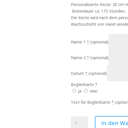
Personalisierte Kerze: 20 cm
Brenndauer ca. 115 Stunden.
Die Kerze wird nach dem perso
Wachsschicht von Hand verede
Name 1
*
(optional)
Name 2
*
(optional)
Datum
*
(optional)
Begleitkarte
*
ja
nein
Text für Begleitkarte
*
(option
Hochzeitskerze
In den W
Modern