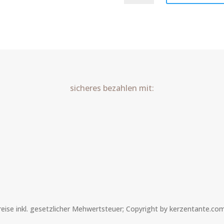
Schlicht
Art.Nr.:10371
Menge
sicheres bezahlen mit:
Preise inkl. gesetzlicher Mehwertsteuer; Copyright by kerzentante.co