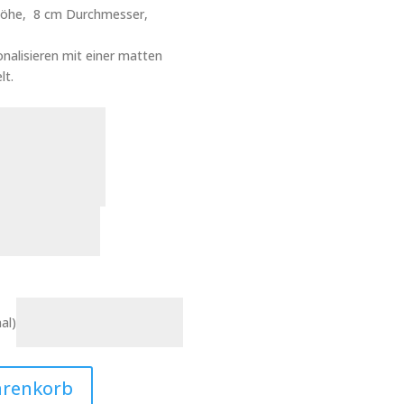
 Höhe, 8 cm Durchmesser,
nalisieren mit einer matten
lt.
al)
arenkorb