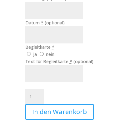
Datum
*
(optional)
Begleitkarte
*
ja
nein
Text für Begleitkarte
*
(optional)
Hochzeitskerze
Modern
Art.Nr.:10144
In den Warenkorb
Menge