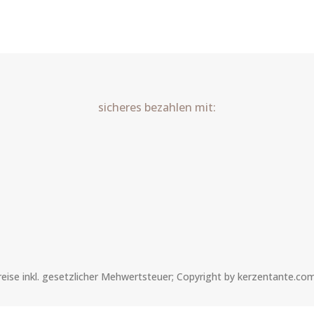
Spruch
Art.Nr.:10135
Menge
sicheres bezahlen mit:
Preise inkl. gesetzlicher Mehwertsteuer; Copyright by kerzentante.co