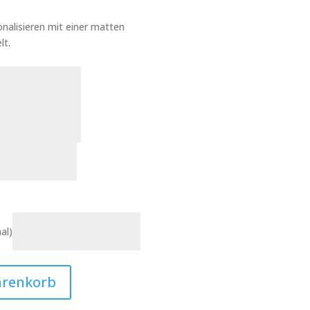
nalisieren mit einer matten
lt.
al)
arenkorb