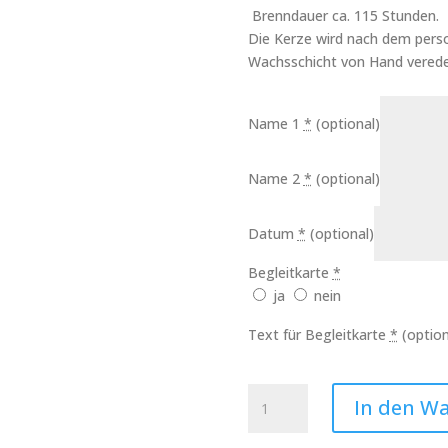
Brenndauer ca. 115 Stunden.
Die Kerze wird nach dem perso
Wachsschicht von Hand verede
Name 1
*
(optional)
Name 2
*
(optional)
Datum
*
(optional)
Begleitkarte
*
ja
nein
Text für Begleitkarte
*
(option
Hochzeitskerze
In den W
Ja
mit