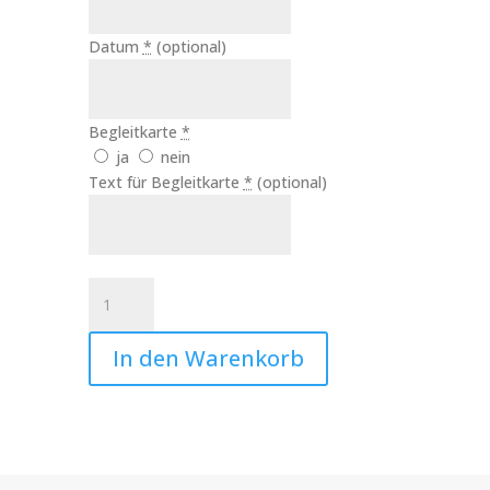
Datum
*
(optional)
Begleitkarte
*
ja
nein
Text für Begleitkarte
*
(optional)
Hochzeitskerze
Ja
Art.Nr.:10115
In den Warenkorb
Menge