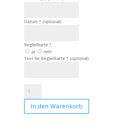
Datum
*
(optional)
Begleitkarte
*
ja
nein
Text für Begleitkarte
*
(optional)
Hochzeitskerze
Herzen
ArtNr.:10118
In den Warenkorb
Menge