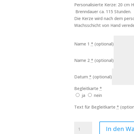
Personalisierte Kerze: 20 cm
Brenndauer ca. 115 Stunden.
Die Kerze wird nach dem perso
Wachsschicht von Hand verede
Name 1
*
(optional)
Name 2
*
(optional)
Datum
*
(optional)
Begleitkarte
*
ja
nein
Text für Begleitkarte
*
(option
Hochzeitskerze
In den W
goldenes