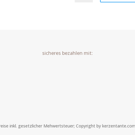
Herz
Art.Nr.:10369
Menge
sicheres bezahlen mit:
Preise inkl. gesetzlicher Mehwertsteuer; Copyright by kerzentante.co