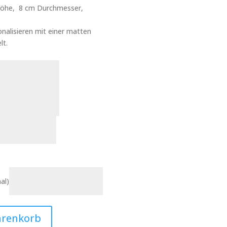
 Höhe, 8 cm Durchmesser,
nalisieren mit einer matten
lt.
al)
arenkorb