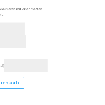
nalisieren mit einer matten
lt.
al)
arenkorb