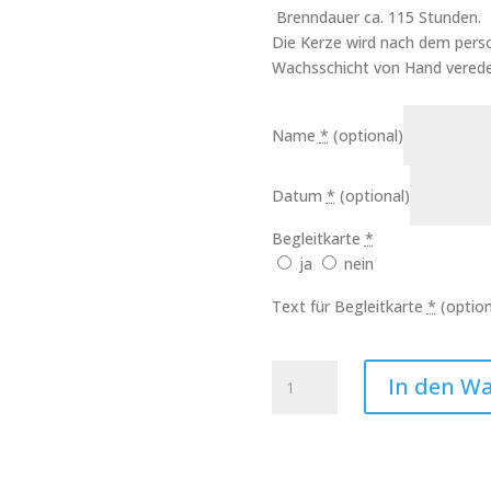
Brenndauer ca. 115 Stunden.
Die Kerze wird nach dem perso
Wachsschicht von Hand verede
Name
*
(optional)
Datum
*
(optional)
Begleitkarte
*
ja
nein
Text für Begleitkarte
*
(option
Geburtskerze
In den W
Felix
Art.Nr.:
10442
Menge