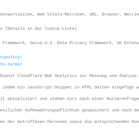
 Antwortzeiten, Web Vitals-Metriken, URL, Browser, Betri
es (Details in der Cookie-Liste)
y Framework, Swiss-U.S. Data Privacy Framework, UK Exten
acypolicy/
ite-terms/
 Dienst Cloudflare Web Analytics zur Messung und Analyse
, indem ein JavaScript-Snippet in HTML-Seiten eingefügt 
eit aktualisiert und stehen kurz nach einer Nutzeranfrag
setzlichen Aufbewahrungspflichten gespeichert und nach d
ten der betroffenen Personen sowie die entsprechenden Ko