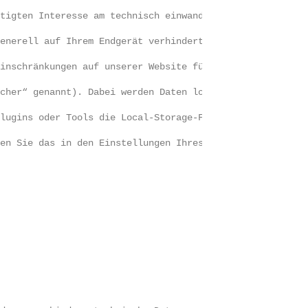
htigten Interesse am technisch einwandfreien Betrieb und
generell auf Ihrem Endgerät verhindert wird bzw. Sie jed
einschränkungen auf unserer Website führen kann. 
icher“ genannt). Dabei werden Daten lokal im Cache Ihres
Plugins oder Tools die Local-Storage-Funktionen verwende
nen Sie das in den Einstellungen Ihres jeweiligen Browse