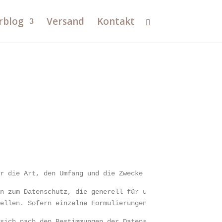
rblog
Versand
Kontakt
er die Art, den Umfang und die Zwecke der Verarbeitung v
en zum Datenschutz, die generell für unsere Verarbeitung
tellen. Sofern einzelne Formulierungen dies noch nicht b
 sich nach den Bestimmungen der Datenschutz-Grundverordn