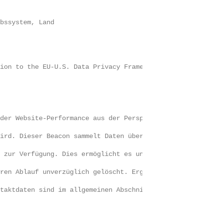
ebssystem, Land
sion to the EU-U.S. Data Privacy Framework
 der Website-Performance aus der Perspektive unserer Nut
wird. Dieser Beacon sammelt Daten über die Nutzererfahru
e zur Verfügung. Dies ermöglicht es uns, die Performance
eren Ablauf unverzüglich gelöscht. Ergänzende Details si
ntaktdaten sind im allgemeinen Abschnitt dieser Datensch