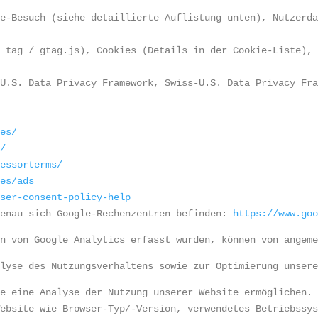
te-Besuch (siehe detaillierte Auflistung unten), Nutzerd
e tag / gtag.js), Cookies (Details in der Cookie-Liste),
-U.S. Data Privacy Framework, Swiss-U.S. Data Privacy Fr
les/
y/
cessorterms/
ies/ads
user-consent-policy-help
genau sich Google-Rechenzentren befinden: 
https://www.go
en von Google Analytics erfasst wurden, können von angem
alyse des Nutzungsverhaltens sowie zur Optimierung unser
ie eine Analyse der Nutzung unserer Website ermöglichen.
Website wie Browser-Typ/-Version, verwendetes Betriebssy