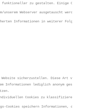
d funktioneller zu gestalten. Einige Cookies bleiben dab
em/unserem Webserver ausgetauscht werden. Diese richten 
cherten Informationen in weiterer Folge entweder an uns 
 Website sicherzustellen. Diese Art von Cookies wird z.B
em Informationen lediglich anonym gesammelt und analysie
tzen.  
ndividuellen Cookies zu klassifizieren versuchen.  
ngs-Cookies speichern Informationen, die während Ihrer a