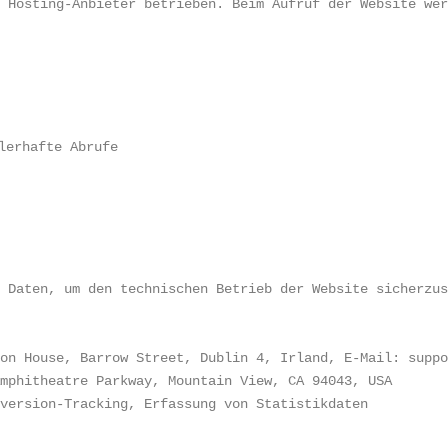
n Hosting-Anbieter betrieben. Beim Aufruf der Website we
lerhafte Abrufe
e Daten, um den technischen Betrieb der Website sicherzu
don House, Barrow Street, Dublin 4, Irland, E-Mail: supp
Amphitheatre Parkway, Mountain View, CA 94043, USA
nversion-Tracking, Erfassung von Statistikdaten