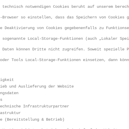
n technisch notwendigen Cookies beruht auf unserem berec
t-Browser so einstellen, dass das Speichern von Cookies 
le Deaktivierung von Cookies gegebenenfalls zu Funktions
h sogenannte Local-Storage-Funktionen (auch „Lokaler Spe
n Daten können Dritte nicht zugreifen. Soweit spezielle 
 oder Tools Local-Storage-Funktionen einsetzen, dann kön
tigkeit
rieb und Auslieferung der Website
ungsdaten
ts
technische Infrastrukturpartner
rastruktur
se (Bereitstellung & Betrieb)