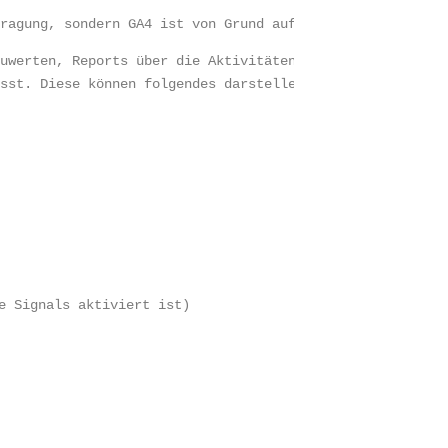
tragung, sondern GA4 ist von Grund auf so konzipiert, da
zuwerten, Reports über die Aktivitäten auf unserer Websi
asst. Diese können folgendes darstellen:
e Signals aktiviert ist)