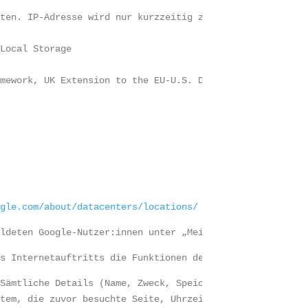
aten. IP-Adresse wird nur kurzzeitig zur groben Standort
 Local Storage
amework, UK Extension to the EU-U.S. Data Privacy Framew
ogle.com/about/datacenters/locations/
eldeten Google-Nutzer:innen unter „Meine Aktivitäten" (m
es Internetauftritts die Funktionen des Webanalysedienst
 Sämtliche Details (Name, Zweck, Speicherdauer) zu den C
stem, die zuvor besuchte Seite, Uhrzeit der Serveranfrag