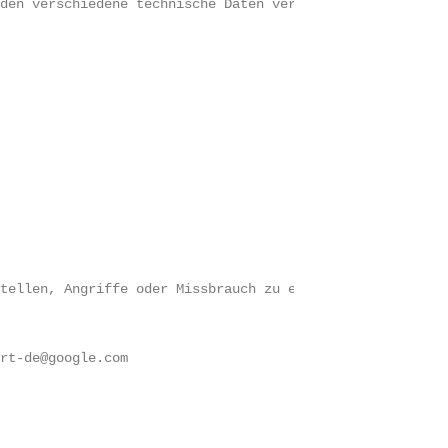
rden verschiedene technische Daten verarbeitet, die für 
stellen, Angriffe oder Missbrauch zu erkennen, Störungen
ort-de@google.com