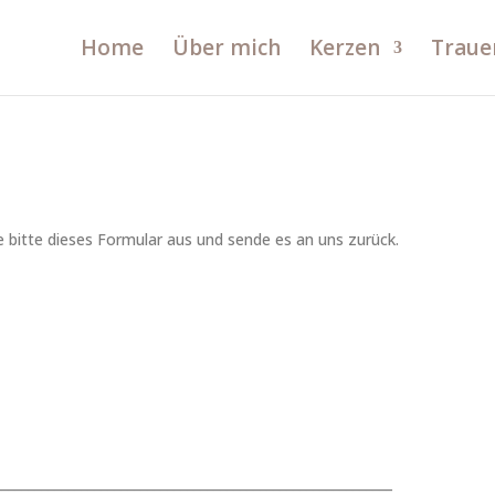
Home
Über mich
Kerzen
Traue
 bitte dieses Formular aus und sende es an uns zurück.
___________________________________________________________